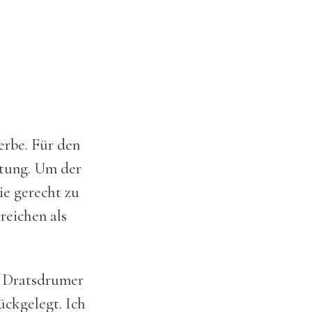
rbe. Für den
itung. Um der
ie gerecht zu
reichen als
f Dratsdrumer
ückgelegt. Ich