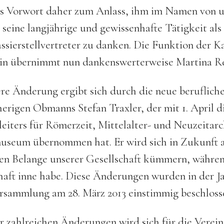
s Vorwort daher zum Anlass, ihm im Namen von un
r seine langjährige und gewissenhafte Tätigkeit als
ssier­stellvertreter zu danken. Die Funktion der Ka
rin übernimmt nun dankenswerterweise Martina Re
ere Änderung ergibt sich durch die neue berufliche
herigen Obmanns Stefan Traxler, der mit 1. April di
iters für Römerzeit, Mittelalter- und Neuzeitar
seum übernommen hat. Er wird sich in Zukunft a
llen Belange unserer Gesellschaft kümmern, währen
ft inne habe. Diese Änderungen wurden in der J
rsammlung am 28. März 2013 einstimmig beschloss
er zahlreichen Änderungen wird sich für die Verein