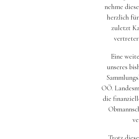
nehme diese
herzlich fü
zuletzt Ka
vertrete
Eine weit
unseres bis
Sammlungsle
OÖ. Landesmu
die finanzie
Obmannscha
ve
Trotz dies