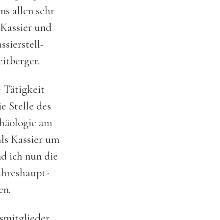
s allen sehr
 Kassier und
ssierstell­
itberger.
 Tätigkeit
e Stelle des
chäologie am
ls Kassier um
d ich nun die
ahreshaupt­
en.
smitglieder