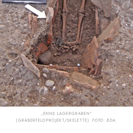
„ENNS LAGERGRABEN“
(GRÄBERFELDPROJEKT/SKELETTE).
FOTO: BDA
.