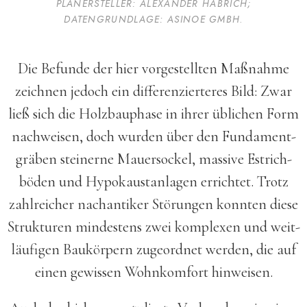
PLANERSTELLER: ALEXANDER HABRICH;
DATENGRUNDLAGE: ASINOE GMBH
.
Die Befunde der hier vorgestellten Maß­nahme
zeichnen jedoch ein diffe­ren­zierteres Bild: Zwar
ließ sich die Holzbauphase in ihrer üblichen Form
nachweisen, doch wurden über den Fundament­
gräben steinerne Mauer­sockel, massive Estrich­
böden und Hypokaust­anlagen errichtet. Trotz
zahl­reicher nach­antiker Störungen konnten diese
Strukturen mindestens zwei komplexen und weit­
läufigen Baukörpern zugeordnet werden, die auf
einen gewissen Wohn­komfort hinweisen.