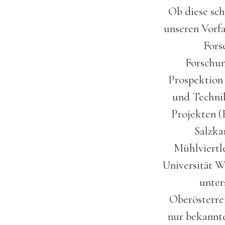
Ob diese sch
unseren Vorfa
Fors
Forschun
Prospektion 
und Techni
Projekten 
Salzka
Mühlviertle
Universität W
unter
Oberösterre
nur bekannte