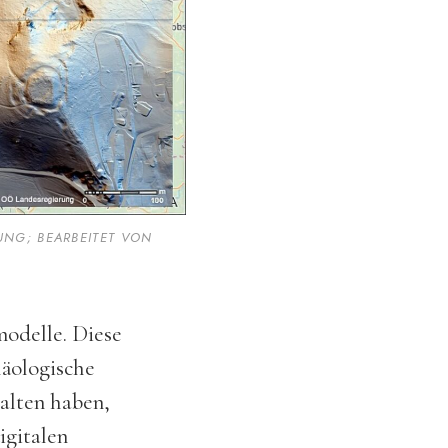
NG; BEARBEITET VON
modelle. Diese
häologische
halten haben,
igitalen