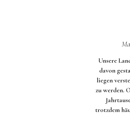
Mag
Unsere Land
davon gesta
liegen verst
zu werden. O
Jahrtaus
trotzdem häu