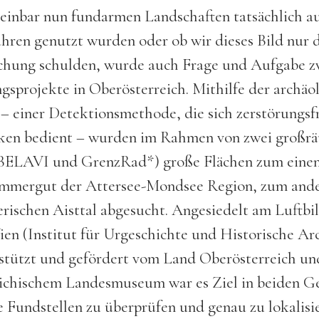
einbar nun fundarmen Landschaften tatsächlich a
hren genutzt wurden oder ob wir dieses Bild nur
chung schulden, wurde auch Frage und Aufgabe z
gsprojekte in Oberösterreich. Mithilfe der archäo
– einer Detektionsmethode, die sich zerstörungsf
ken bedient – wurden im Rahmen von zwei großr
(BELAVI und GrenzRad*) große Flächen zum einen
mmergut der Attersee-Mondsee Region, zum and
rischen Aisttal abgesucht. Angesiedelt am Luftbi
ien (Institut für Urgeschichte und Historische Ar
stützt und gefördert vom Land Oberösterreich u
ichischem Landesmuseum war es Ziel in beiden Ge
 Fundstellen zu überprüfen und genau zu lokalisi