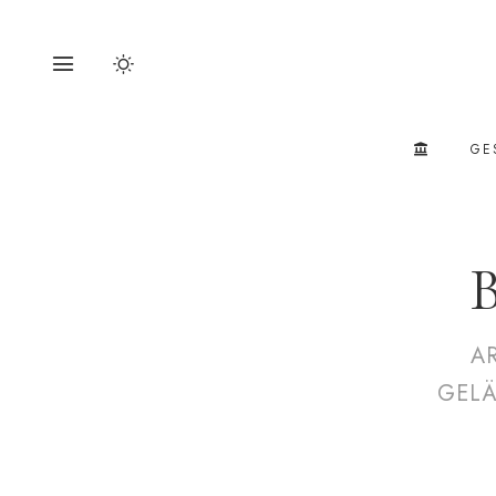
GE
B
A
GELÄ