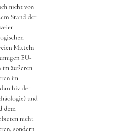
uch nicht von
 dem Stand der
weier
logischen
reien Mitteln
äumigen EU-
 im äußeren
eren im
ldarchiv der
chäologie) und
nd dem
bieten nicht
eren, sondern