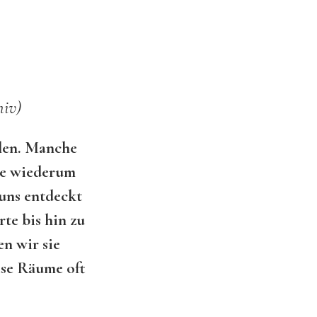
hiv)
llen. Manche
ere wiederum
 uns entdeckt
te bis hin zu
n wir sie
ese Räume oft