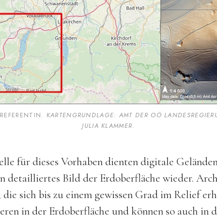
 REFERENTIN.
KARTENGRUNDLAGE: AMT DER OÖ LANDESREGIERU
JULIA KLAMMER
.
lle für dieses Vorhaben dienten digitale Gelände
in detailliertes Bild der Erdoberfläche wieder. Arc
 die sich bis zu einem gewissen Grad im Relief er
ieren in der Erdoberfläche und können so auch in d