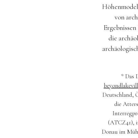
Höhenmodelle
von arch
Ergebnissen 
die archäo
archäologisc
* Das 
beyondlakevil
Deutschland, Ö
die Atter
Interregp
(ATCZ41), in
Donau im Mühlv