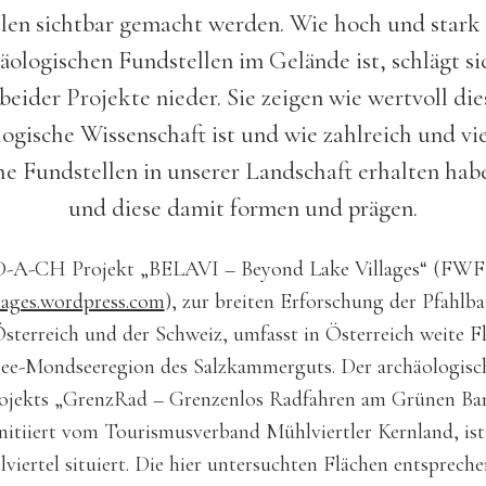
n sichtbar gemacht werden. Wie hoch und stark
äologischen Fundstellen im Gelände ist, schlägt si
beider Projekte nieder. Sie zeigen wie wertvoll die
logische Wissenschaft ist und wie zahlreich und viel
he Fundstellen in unserer Landschaft erhalten habe
und diese damit formen und prägen.
D-A-CH Projekt „BELAVI – Beyond Lake Villages“ (FWF 
lages.wordpress.com
), zur breiten Erforschung der Pfahlb
sterreich und der Schweiz, umfasst in Österreich weite 
see-Mondseeregion des Salzkammerguts. Der archäologisch
rojekts „GrenzRad – Grenzenlos Radfahren am Grünen Ba
itiiert vom Tourismusverband Mühlviertler Kernland, ist
iertel situiert. Die hier untersuchten Flächen entsprech