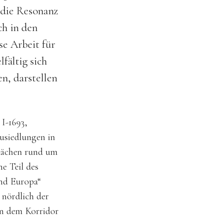
 die Resonanz
ch in den
se Arbeit für
fältig sich
n, darstellen
I-1693,
ausiedlungen in
Flächen rund um
e Teil des
nd Europa“
 nördlich der
en dem Korridor