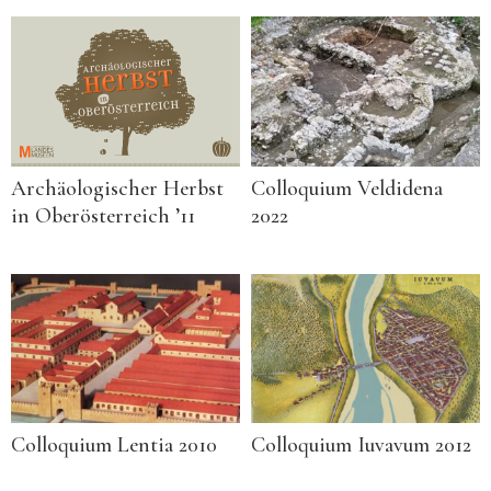
Col­lo­qui­um Veldi­dena
Archäo­logischer Herbst
2022
in Oberösterreich ’11
Col­lo­qui­um Lentia 2010
Col­lo­qui­um Iuva­vum 2012